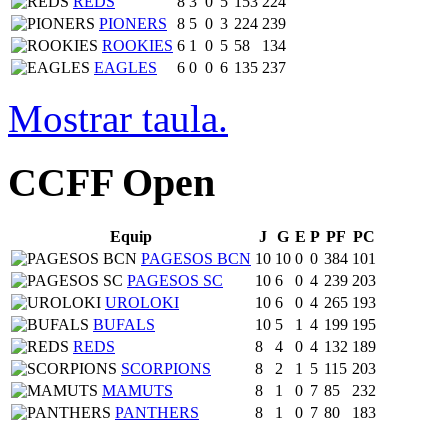
REDS
8
3
0
5
153
224
PIONERS
8
5
0
3
224
239
ROOKIES
6
1
0
5
58
134
EAGLES
6
0
0
6
135
237
Mostrar taula.
CCFF Open
Equip
J
G
E
P
PF
PC
PAGESOS BCN
10
10
0
0
384
101
PAGESOS SC
10
6
0
4
239
203
UROLOKI
10
6
0
4
265
193
BUFALS
10
5
1
4
199
195
REDS
8
4
0
4
132
189
SCORPIONS
8
2
1
5
115
203
MAMUTS
8
1
0
7
85
232
PANTHERS
8
1
0
7
80
183