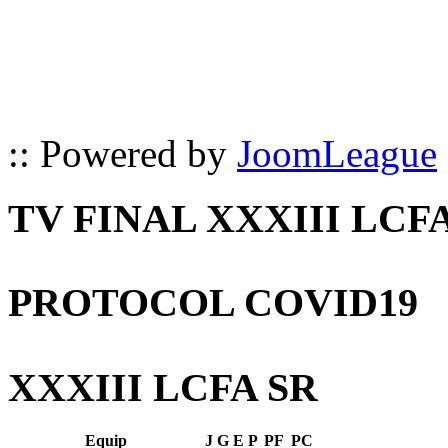
:: Powered by
JoomLeague
TV FINAL XXXIII LCF
PROTOCOL COVID19
XXXIII LCFA SR
Equip
J
G
E
P
PF
PC