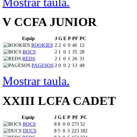
Mostrar taula.
V CCFA JUNIOR
Equip
J
G
E
P
PF
PC
ROOKIES
2
2
0
0
46
12
BOCS
2
1
0
1
35
28
REDS
2
1
0
1
26
31
PAGESOS
2
0
0
2
13
49
Mostrar taula.
XXIII LCFA CADET
Equip
J
G
E
P
PF
PC
BOCS
8
8
0
0
275
52
DUCS
8
5
0
3
223
182