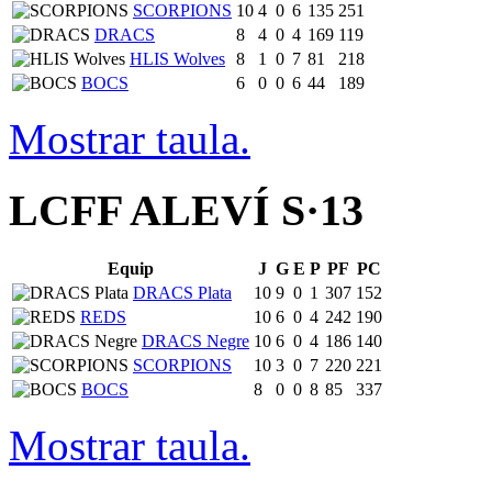
SCORPIONS
10
4
0
6
135
251
DRACS
8
4
0
4
169
119
HLIS Wolves
8
1
0
7
81
218
BOCS
6
0
0
6
44
189
Mostrar taula.
LCFF ALEVÍ S·13
Equip
J
G
E
P
PF
PC
DRACS Plata
10
9
0
1
307
152
REDS
10
6
0
4
242
190
DRACS Negre
10
6
0
4
186
140
SCORPIONS
10
3
0
7
220
221
BOCS
8
0
0
8
85
337
Mostrar taula.