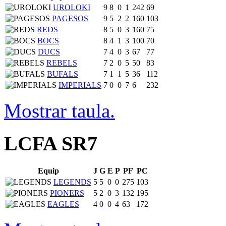
UROLOKI
9
8
0
1
242
69
PAGESOS
9
5
2
2
160
103
REDS
8
5
0
3
160
75
BOCS
8
4
1
3
100
70
DUCS
7
4
0
3
67
77
REBELS
7
2
0
5
50
83
BUFALS
7
1
1
5
36
112
IMPERIALS
7
0
0
7
6
232
Mostrar taula.
LCFA SR7
Equip
J
G
E
P
PF
PC
LEGENDS
5
5
0
0
275
103
PIONERS
5
2
0
3
132
195
EAGLES
4
0
0
4
63
172