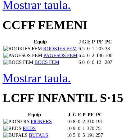
Mostrar taula.
CCFF FEMENI
Equip
J
G
E
P
PF
PC
ROOKIES FEM
6
5
0
1
203
38
PAGESOS FEM
6
4
0
2
136
106
BOCS FEM
6
0
0
6
12
207
Mostrar taula.
LCFF INFANTIL S·15
Equip
J
G
E
P
PF
PC
PIONERS
10
8
0
2
310
191
REDS
10
9
0
1
370
75
BUFALS
10
5
0
5
191
257