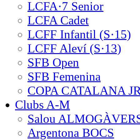
LCFA·7 Senior
LCFA Cadet
LCFF Infantil (S·15)
LCFF Aleví (S·13)
SFB Open
SFB Femenina
COPA CATALANA J
Clubs A-M
Salou ALMOGÀVER
Argentona BOCS