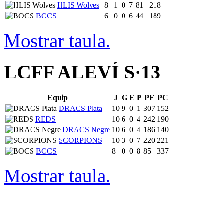
HLIS Wolves
8
1
0
7
81
218
BOCS
6
0
0
6
44
189
Mostrar taula.
LCFF ALEVÍ S·13
Equip
J
G
E
P
PF
PC
DRACS Plata
10
9
0
1
307
152
REDS
10
6
0
4
242
190
DRACS Negre
10
6
0
4
186
140
SCORPIONS
10
3
0
7
220
221
BOCS
8
0
0
8
85
337
Mostrar taula.