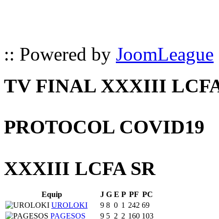
:: Powered by
JoomLeague
TV FINAL XXXIII LCF
PROTOCOL COVID19
XXXIII LCFA SR
Equip
J
G
E
P
PF
PC
UROLOKI
9
8
0
1
242
69
PAGESOS
9
5
2
2
160
103