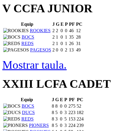
V CCFA JUNIOR
Equip
J
G
E
P
PF
PC
ROOKIES
2
2
0
0
46
12
BOCS
2
1
0
1
35
28
REDS
2
1
0
1
26
31
PAGESOS
2
0
0
2
13
49
Mostrar taula.
XXIII LCFA CADET
Equip
J
G
E
P
PF
PC
BOCS
8
8
0
0
275
52
DUCS
8
5
0
3
223
182
REDS
8
3
0
5
153
224
PIONERS
8
5
0
3
224
239