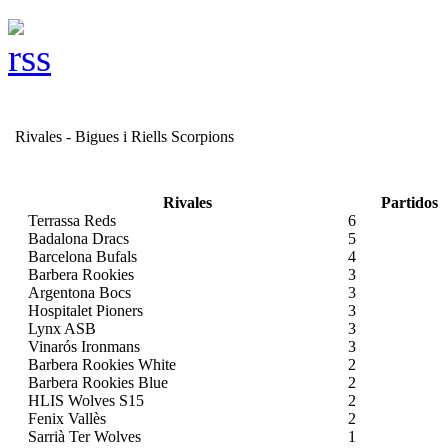
Rivales - Bigues i Riells Scorpions
Rivales
Partidos
Terrassa Reds
6
Badalona Dracs
5
Barcelona Bufals
4
Barbera Rookies
3
Argentona Bocs
3
Hospitalet Pioners
3
Lynx ASB
3
Vinarós Ironmans
3
Barbera Rookies White
2
Barbera Rookies Blue
2
HLIS Wolves S15
2
Fenix Vallès
2
Sarrià Ter Wolves
1