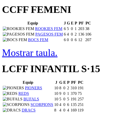
CCFF FEMENI
Equip
J
G
E
P
PF
PC
ROOKIES FEM
6
5
0
1
203
38
PAGESOS FEM
6
4
0
2
136
106
BOCS FEM
6
0
0
6
12
207
Mostrar taula.
LCFF INFANTIL S·15
Equip
J
G
E
P
PF
PC
PIONERS
10
8
0
2
310
191
REDS
10
9
0
1
370
75
BUFALS
10
5
0
5
191
257
SCORPIONS
10
4
0
6
135
251
DRACS
8
4
0
4
169
119