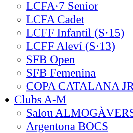
LCFA·7 Senior
LCFA Cadet
LCFF Infantil (S·15)
LCFF Aleví (S·13)
SFB Open
SFB Femenina
COPA CATALANA J
Clubs A-M
Salou ALMOGÀVER
Argentona BOCS