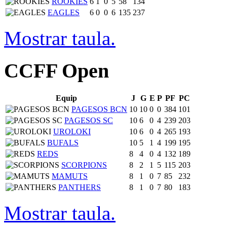
ROOKIES
6
1
0
5
58
134
EAGLES
6
0
0
6
135
237
Mostrar taula.
CCFF Open
Equip
J
G
E
P
PF
PC
PAGESOS BCN
10
10
0
0
384
101
PAGESOS SC
10
6
0
4
239
203
UROLOKI
10
6
0
4
265
193
BUFALS
10
5
1
4
199
195
REDS
8
4
0
4
132
189
SCORPIONS
8
2
1
5
115
203
MAMUTS
8
1
0
7
85
232
PANTHERS
8
1
0
7
80
183
Mostrar taula.