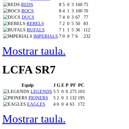
REDS
8
5
0
3
160
75
BOCS
8
4
1
3
100
70
DUCS
7
4
0
3
67
77
REBELS
7
2
0
5
50
83
BUFALS
7
1
1
5
36
112
IMPERIALS
7
0
0
7
6
232
Mostrar taula.
LCFA SR7
Equip
J
G
E
P
PF
PC
LEGENDS
5
5
0
0
275
103
PIONERS
5
2
0
3
132
195
EAGLES
4
0
0
4
63
172
Mostrar taula.