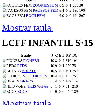
Equip
J
G
E
P
PF
PC
ROOKIES FEM
6
5
0
1
203
38
PAGESOS FEM
6
4
0
2
136
106
BOCS FEM
6
0
0
6
12
207
Mostrar taula.
LCFF INFANTIL S·15
Equip
J
G
E
P
PF
PC
PIONERS
10
8
0
2
310
191
REDS
10
9
0
1
370
75
BUFALS
10
5
0
5
191
257
SCORPIONS
10
4
0
6
135
251
DRACS
8
4
0
4
169
119
HLIS Wolves
8
1
0
7
81
218
BOCS
6
0
0
6
44
189
Mostrar taula.