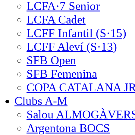
LCFA·7 Senior
LCFA Cadet
LCFF Infantil (S·15)
LCFF Aleví (S·13)
SFB Open
SFB Femenina
COPA CATALANA J
Clubs A-M
Salou ALMOGÀVER
Argentona BOCS