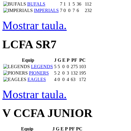
BUFALS
7
1
1
5
36
112
IMPERIALS
7
0
0
7
6
232
Mostrar taula.
LCFA SR7
Equip
J
G
E
P
PF
PC
LEGENDS
5
5
0
0
275
103
PIONERS
5
2
0
3
132
195
EAGLES
4
0
0
4
63
172
Mostrar taula.
V CCFA JUNIOR
Equip
J
G
E
P
PF
PC