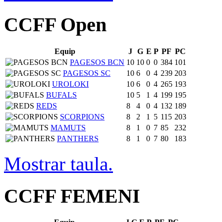
CCFF Open
Equip
J
G
E
P
PF
PC
PAGESOS BCN
10
10
0
0
384
101
PAGESOS SC
10
6
0
4
239
203
UROLOKI
10
6
0
4
265
193
BUFALS
10
5
1
4
199
195
REDS
8
4
0
4
132
189
SCORPIONS
8
2
1
5
115
203
MAMUTS
8
1
0
7
85
232
PANTHERS
8
1
0
7
80
183
Mostrar taula.
CCFF FEMENI