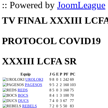
:: Powered by
JoomLeague
TV FINAL XXXIII LCF
PROTOCOL COVID19
XXXIII LCFA SR
Equip
J
G
E
P
PF
PC
UROLOKI
9
8
0
1
242
69
PAGESOS
9
5
2
2
160
103
REDS
8
5
0
3
160
75
BOCS
8
4
1
3
100
70
DUCS
7
4
0
3
67
77
REBELS
7
2
0
5
50
83