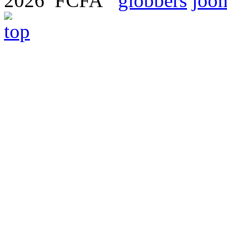
2026 FCFA
globbers
joom