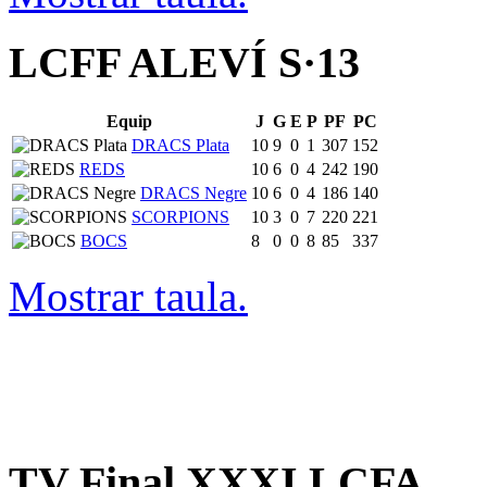
LCFF ALEVÍ S·13
Equip
J
G
E
P
PF
PC
DRACS Plata
10
9
0
1
307
152
REDS
10
6
0
4
242
190
DRACS Negre
10
6
0
4
186
140
SCORPIONS
10
3
0
7
220
221
BOCS
8
0
0
8
85
337
Mostrar taula.
TV Final XXXI LCFA