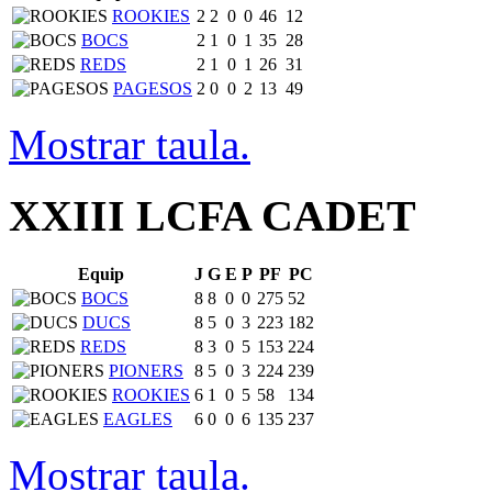
ROOKIES
2
2
0
0
46
12
BOCS
2
1
0
1
35
28
REDS
2
1
0
1
26
31
PAGESOS
2
0
0
2
13
49
Mostrar taula.
XXIII LCFA CADET
Equip
J
G
E
P
PF
PC
BOCS
8
8
0
0
275
52
DUCS
8
5
0
3
223
182
REDS
8
3
0
5
153
224
PIONERS
8
5
0
3
224
239
ROOKIES
6
1
0
5
58
134
EAGLES
6
0
0
6
135
237
Mostrar taula.