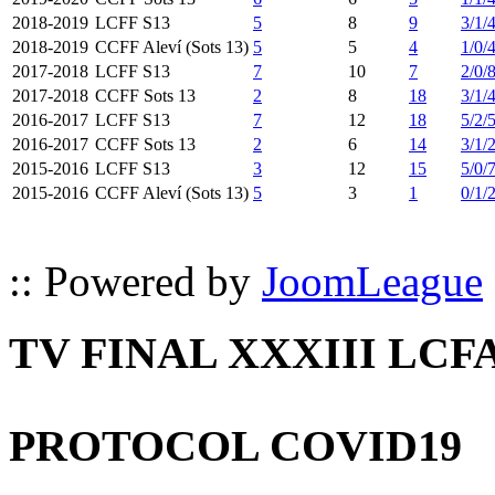
2018-2019
LCFF S13
5
8
9
3/1/
2018-2019
CCFF Aleví (Sots 13)
5
5
4
1/0/
2017-2018
LCFF S13
7
10
7
2/0/
2017-2018
CCFF Sots 13
2
8
18
3/1/
2016-2017
LCFF S13
7
12
18
5/2/
2016-2017
CCFF Sots 13
2
6
14
3/1/
2015-2016
LCFF S13
3
12
15
5/0/
2015-2016
CCFF Aleví (Sots 13)
5
3
1
0/1/
:: Powered by
JoomLeague
TV FINAL XXXIII LCF
PROTOCOL COVID19