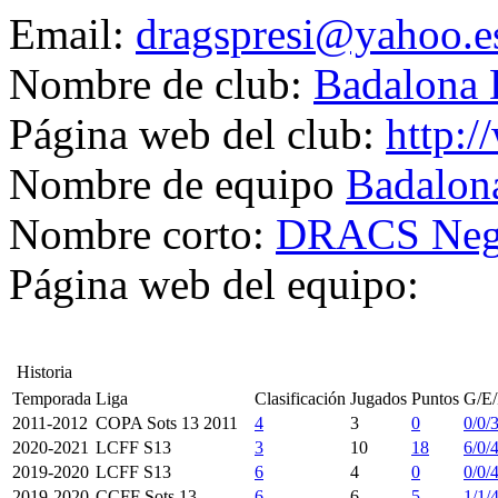
Email:
dragspresi@yahoo.e
Nombre de club:
Badalona 
Página web del club:
http:/
Nombre de equipo
Badalon
Nombre corto:
DRACS Neg
Página web del equipo:
Historia
Temporada
Liga
Clasificación
Jugados
Puntos
G/E
2011-2012
COPA Sots 13 2011
4
3
0
0/0/
2020-2021
LCFF S13
3
10
18
6/0/
2019-2020
LCFF S13
6
4
0
0/0/
2019-2020
CCFF Sots 13
6
6
5
1/1/