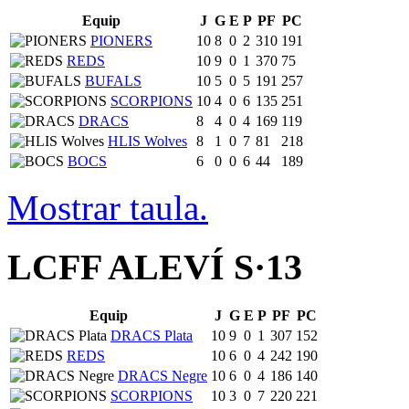
Equip
J
G
E
P
PF
PC
PIONERS
10
8
0
2
310
191
REDS
10
9
0
1
370
75
BUFALS
10
5
0
5
191
257
SCORPIONS
10
4
0
6
135
251
DRACS
8
4
0
4
169
119
HLIS Wolves
8
1
0
7
81
218
BOCS
6
0
0
6
44
189
Mostrar taula.
LCFF ALEVÍ S·13
Equip
J
G
E
P
PF
PC
DRACS Plata
10
9
0
1
307
152
REDS
10
6
0
4
242
190
DRACS Negre
10
6
0
4
186
140
SCORPIONS
10
3
0
7
220
221