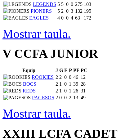
LEGENDS
5
5
0
0
275
103
PIONERS
5
2
0
3
132
195
EAGLES
4
0
0
4
63
172
Mostrar taula.
V CCFA JUNIOR
Equip
J
G
E
P
PF
PC
ROOKIES
2
2
0
0
46
12
BOCS
2
1
0
1
35
28
REDS
2
1
0
1
26
31
PAGESOS
2
0
0
2
13
49
Mostrar taula.
XXIII LCFA CADET