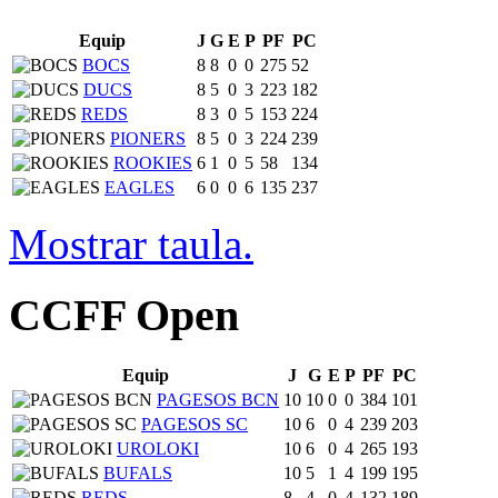
Equip
J
G
E
P
PF
PC
BOCS
8
8
0
0
275
52
DUCS
8
5
0
3
223
182
REDS
8
3
0
5
153
224
PIONERS
8
5
0
3
224
239
ROOKIES
6
1
0
5
58
134
EAGLES
6
0
0
6
135
237
Mostrar taula.
CCFF Open
Equip
J
G
E
P
PF
PC
PAGESOS BCN
10
10
0
0
384
101
PAGESOS SC
10
6
0
4
239
203
UROLOKI
10
6
0
4
265
193
BUFALS
10
5
1
4
199
195
REDS
8
4
0
4
132
189