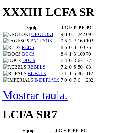
XXXIII LCFA SR
Equip
J
G
E
P
PF
PC
UROLOKI
9
8
0
1
242
69
PAGESOS
9
5
2
2
160
103
REDS
8
5
0
3
160
75
BOCS
8
4
1
3
100
70
DUCS
7
4
0
3
67
77
REBELS
7
2
0
5
50
83
BUFALS
7
1
1
5
36
112
IMPERIALS
7
0
0
7
6
232
Mostrar taula.
LCFA SR7
Equip
J
G
E
P
PF
PC