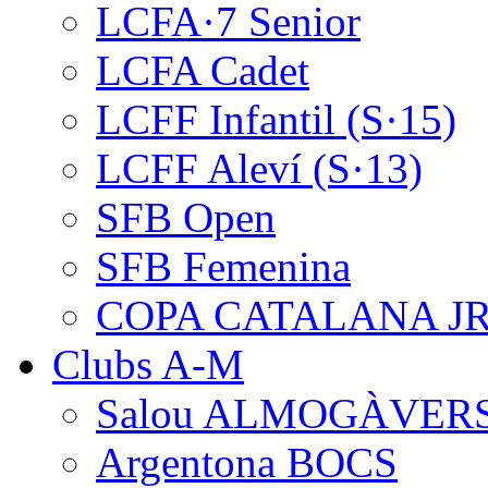
LCFA·7 Senior
LCFA Cadet
LCFF Infantil (S·15)
LCFF Aleví (S·13)
SFB Open
SFB Femenina
COPA CATALANA J
Clubs A-M
Salou ALMOGÀVER
Argentona BOCS