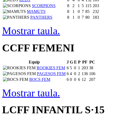
SCORPIONS
8
2
1
5
115
203
MAMUTS
8
1
0
7
85
232
PANTHERS
8
1
0
7
80
183
Mostrar taula.
CCFF FEMENI
Equip
J
G
E
P
PF
PC
ROOKIES FEM
6
5
0
1
203
38
PAGESOS FEM
6
4
0
2
136
106
BOCS FEM
6
0
0
6
12
207
Mostrar taula.
LCFF INFANTIL S·15