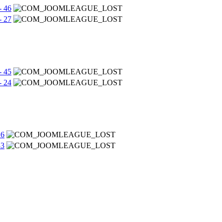
- 46
- 27
- 45
- 24
 6
33