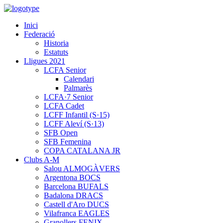
Inici
Federació
Historia
Estatuts
Lligues 2021
LCFA Senior
Calendari
Palmarès
LCFA·7 Senior
LCFA Cadet
LCFF Infantil (S·15)
LCFF Aleví (S·13)
SFB Open
SFB Femenina
COPA CATALANA JR
Clubs A-M
Salou ALMOGÀVERS
Argentona BOCS
Barcelona BUFALS
Badalona DRACS
Castell d'Aro DUCS
Vilafranca EAGLES
Granollers FENIX