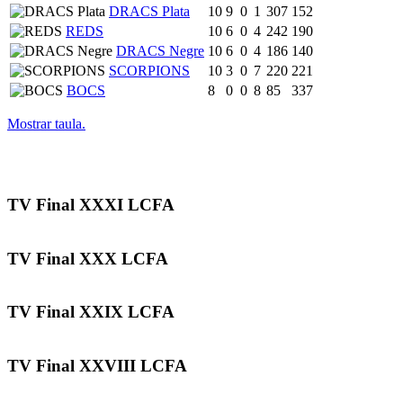
DRACS Plata
10
9
0
1
307
152
REDS
10
6
0
4
242
190
DRACS Negre
10
6
0
4
186
140
SCORPIONS
10
3
0
7
220
221
BOCS
8
0
0
8
85
337
Mostrar taula.
TV Final XXXI LCFA
TV Final XXX LCFA
TV Final XXIX LCFA
TV Final XXVIII LCFA