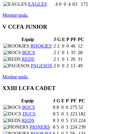
EAGLES
4
0
0
4
63
172
Mostrar taula.
V CCFA JUNIOR
Equip
J
G
E
P
PF
PC
ROOKIES
2
2
0
0
46
12
BOCS
2
1
0
1
35
28
REDS
2
1
0
1
26
31
PAGESOS
2
0
0
2
13
49
Mostrar taula.
XXIII LCFA CADET
Equip
J
G
E
P
PF
PC
BOCS
8
8
0
0
275
52
DUCS
8
5
0
3
223
182
REDS
8
3
0
5
153
224
PIONERS
8
5
0
3
224
239
ROOKIES
6
1
0
5
58
134