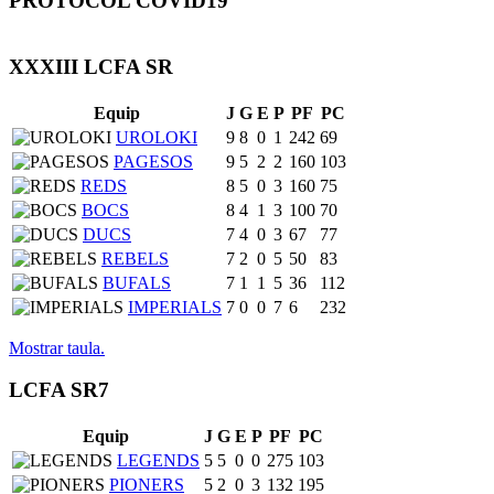
PROTOCOL COVID19
XXXIII LCFA SR
Equip
J
G
E
P
PF
PC
UROLOKI
9
8
0
1
242
69
PAGESOS
9
5
2
2
160
103
REDS
8
5
0
3
160
75
BOCS
8
4
1
3
100
70
DUCS
7
4
0
3
67
77
REBELS
7
2
0
5
50
83
BUFALS
7
1
1
5
36
112
IMPERIALS
7
0
0
7
6
232
Mostrar taula.
LCFA SR7
Equip
J
G
E
P
PF
PC
LEGENDS
5
5
0
0
275
103
PIONERS
5
2
0
3
132
195