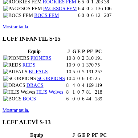
ROOKIES FEM
6
5
0
1
203
38
PAGESOS FEM
6
4
0
2
136
106
BOCS FEM
6
0
0
6
12
207
Mostrar taula.
LCFF INFANTIL S·15
Equip
J
G
E
P
PF
PC
PIONERS
10
8
0
2
310
191
REDS
10
9
0
1
370
75
BUFALS
10
5
0
5
191
257
SCORPIONS
10
4
0
6
135
251
DRACS
8
4
0
4
169
119
HLIS Wolves
8
1
0
7
81
218
BOCS
6
0
0
6
44
189
Mostrar taula.
LCFF ALEVÍ S·13
Equip
J
G
E
P
PF
PC