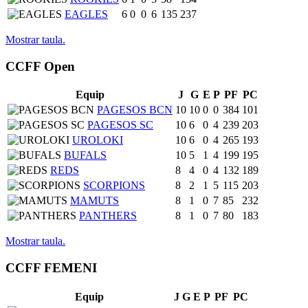
EAGLES
6
0
0
6
135
237
Mostrar taula.
CCFF Open
Equip
J
G
E
P
PF
PC
PAGESOS BCN
10
10
0
0
384
101
PAGESOS SC
10
6
0
4
239
203
UROLOKI
10
6
0
4
265
193
BUFALS
10
5
1
4
199
195
REDS
8
4
0
4
132
189
SCORPIONS
8
2
1
5
115
203
MAMUTS
8
1
0
7
85
232
PANTHERS
8
1
0
7
80
183
Mostrar taula.
CCFF FEMENI
Equip
J
G
E
P
PF
PC