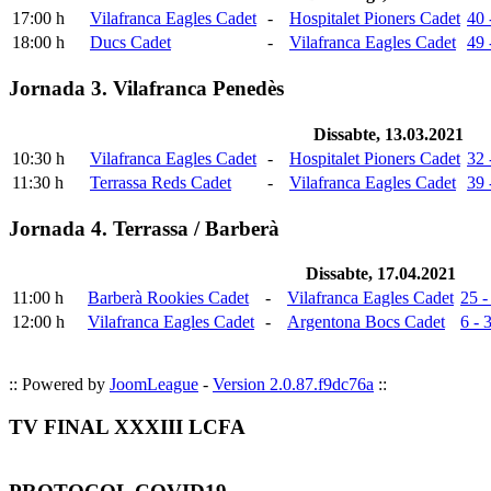
17:00 h
Vilafranca Eagles Cadet
-
Hospitalet Pioners Cadet
40 
18:00 h
Ducs Cadet
-
Vilafranca Eagles Cadet
49 
Jornada 3. Vilafranca Penedès
Dissabte, 13.03.2021
10:30 h
Vilafranca Eagles Cadet
-
Hospitalet Pioners Cadet
32 
11:30 h
Terrassa Reds Cadet
-
Vilafranca Eagles Cadet
39 
Jornada 4. Terrassa / Barberà
Dissabte, 17.04.2021
11:00 h
Barberà Rookies Cadet
-
Vilafranca Eagles Cadet
25 -
12:00 h
Vilafranca Eagles Cadet
-
Argentona Bocs Cadet
6 - 
:: Powered by
JoomLeague
-
Version 2.0.87.f9dc76a
::
TV FINAL XXXIII LCFA