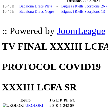
Dissabte, 22.05.2021
15:45 h
Badalona Dracs Plata
-
Bigues i Riells Scorpions
26 -
16:45 h
Badalona Dracs Negre
-
Bigues i Riells Scorpions
13 -
:: Powered by
JoomLeague
TV FINAL XXXIII LCF
PROTOCOL COVID19
XXXIII LCFA SR
Equip
J
G
E
P
PF
PC
UROLOKI
9
8
0
1
242
69