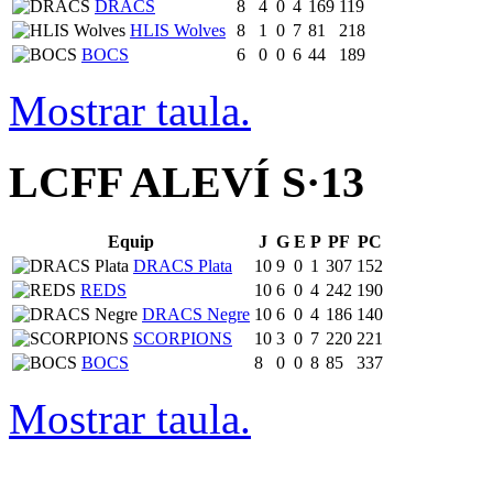
DRACS
8
4
0
4
169
119
HLIS Wolves
8
1
0
7
81
218
BOCS
6
0
0
6
44
189
Mostrar taula.
LCFF ALEVÍ S·13
Equip
J
G
E
P
PF
PC
DRACS Plata
10
9
0
1
307
152
REDS
10
6
0
4
242
190
DRACS Negre
10
6
0
4
186
140
SCORPIONS
10
3
0
7
220
221
BOCS
8
0
0
8
85
337
Mostrar taula.