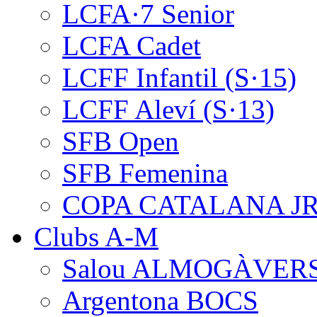
LCFA·7 Senior
LCFA Cadet
LCFF Infantil (S·15)
LCFF Aleví (S·13)
SFB Open
SFB Femenina
COPA CATALANA J
Clubs A-M
Salou ALMOGÀVER
Argentona BOCS