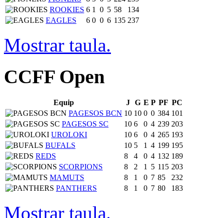
ROOKIES
6
1
0
5
58
134
EAGLES
6
0
0
6
135
237
Mostrar taula.
CCFF Open
Equip
J
G
E
P
PF
PC
PAGESOS BCN
10
10
0
0
384
101
PAGESOS SC
10
6
0
4
239
203
UROLOKI
10
6
0
4
265
193
BUFALS
10
5
1
4
199
195
REDS
8
4
0
4
132
189
SCORPIONS
8
2
1
5
115
203
MAMUTS
8
1
0
7
85
232
PANTHERS
8
1
0
7
80
183
Mostrar taula.