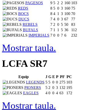
PAGESOS
9
5
2
2
160
103
REDS
8
5
0
3
160
75
BOCS
8
4
1
3
100
70
DUCS
7
4
0
3
67
77
REBELS
7
2
0
5
50
83
BUFALS
7
1
1
5
36
112
IMPERIALS
7
0
0
7
6
232
Mostrar taula.
LCFA SR7
Equip
J
G
E
P
PF
PC
LEGENDS
5
5
0
0
275
103
PIONERS
5
2
0
3
132
195
EAGLES
4
0
0
4
63
172
Mostrar taula.