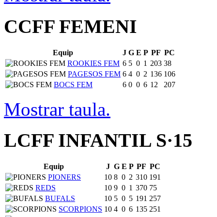
CCFF FEMENI
Equip
J
G
E
P
PF
PC
ROOKIES FEM
6
5
0
1
203
38
PAGESOS FEM
6
4
0
2
136
106
BOCS FEM
6
0
0
6
12
207
Mostrar taula.
LCFF INFANTIL S·15
Equip
J
G
E
P
PF
PC
PIONERS
10
8
0
2
310
191
REDS
10
9
0
1
370
75
BUFALS
10
5
0
5
191
257
SCORPIONS
10
4
0
6
135
251