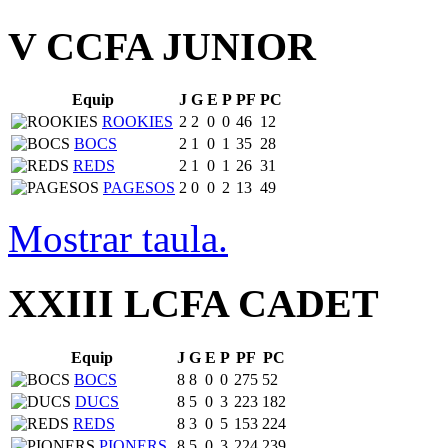
V CCFA JUNIOR
Equip
J
G
E
P
PF
PC
ROOKIES
2
2
0
0
46
12
BOCS
2
1
0
1
35
28
REDS
2
1
0
1
26
31
PAGESOS
2
0
0
2
13
49
Mostrar taula.
XXIII LCFA CADET
Equip
J
G
E
P
PF
PC
BOCS
8
8
0
0
275
52
DUCS
8
5
0
3
223
182
REDS
8
3
0
5
153
224
PIONERS
8
5
0
3
224
239