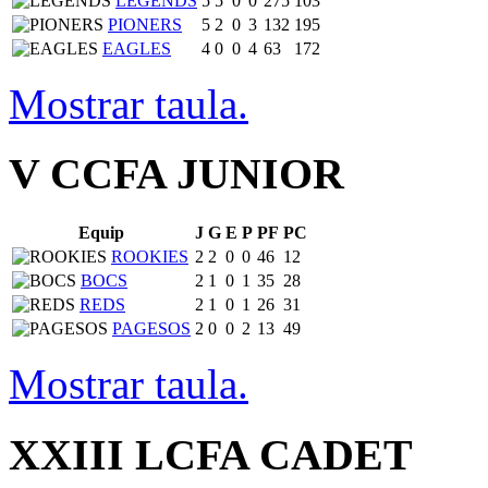
LEGENDS
5
5
0
0
275
103
PIONERS
5
2
0
3
132
195
EAGLES
4
0
0
4
63
172
Mostrar taula.
V CCFA JUNIOR
Equip
J
G
E
P
PF
PC
ROOKIES
2
2
0
0
46
12
BOCS
2
1
0
1
35
28
REDS
2
1
0
1
26
31
PAGESOS
2
0
0
2
13
49
Mostrar taula.
XXIII LCFA CADET