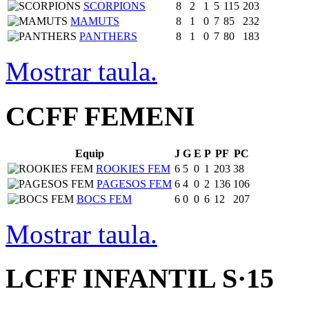
SCORPIONS
8
2
1
5
115
203
MAMUTS
8
1
0
7
85
232
PANTHERS
8
1
0
7
80
183
Mostrar taula.
CCFF FEMENI
Equip
J
G
E
P
PF
PC
ROOKIES FEM
6
5
0
1
203
38
PAGESOS FEM
6
4
0
2
136
106
BOCS FEM
6
0
0
6
12
207
Mostrar taula.
LCFF INFANTIL S·15