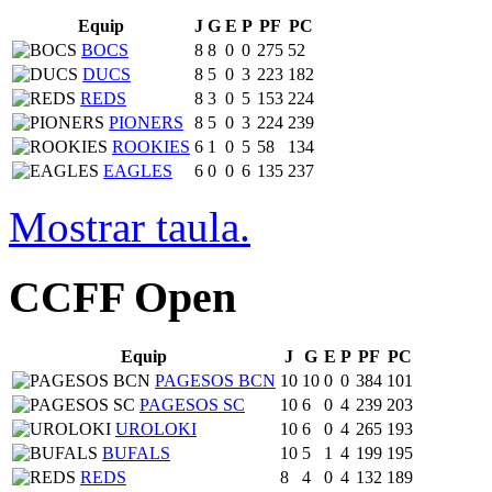
Equip
J
G
E
P
PF
PC
BOCS
8
8
0
0
275
52
DUCS
8
5
0
3
223
182
REDS
8
3
0
5
153
224
PIONERS
8
5
0
3
224
239
ROOKIES
6
1
0
5
58
134
EAGLES
6
0
0
6
135
237
Mostrar taula.
CCFF Open
Equip
J
G
E
P
PF
PC
PAGESOS BCN
10
10
0
0
384
101
PAGESOS SC
10
6
0
4
239
203
UROLOKI
10
6
0
4
265
193
BUFALS
10
5
1
4
199
195
REDS
8
4
0
4
132
189