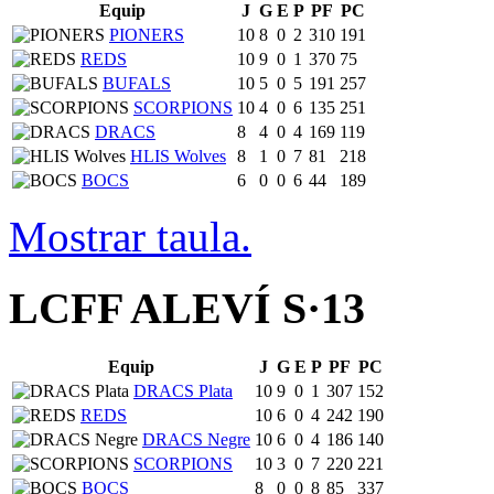
Equip
J
G
E
P
PF
PC
PIONERS
10
8
0
2
310
191
REDS
10
9
0
1
370
75
BUFALS
10
5
0
5
191
257
SCORPIONS
10
4
0
6
135
251
DRACS
8
4
0
4
169
119
HLIS Wolves
8
1
0
7
81
218
BOCS
6
0
0
6
44
189
Mostrar taula.
LCFF ALEVÍ S·13
Equip
J
G
E
P
PF
PC
DRACS Plata
10
9
0
1
307
152
REDS
10
6
0
4
242
190
DRACS Negre
10
6
0
4
186
140
SCORPIONS
10
3
0
7
220
221
BOCS
8
0
0
8
85
337