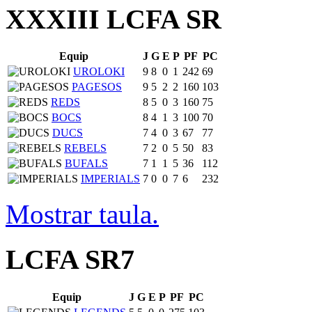
XXXIII LCFA SR
Equip
J
G
E
P
PF
PC
UROLOKI
9
8
0
1
242
69
PAGESOS
9
5
2
2
160
103
REDS
8
5
0
3
160
75
BOCS
8
4
1
3
100
70
DUCS
7
4
0
3
67
77
REBELS
7
2
0
5
50
83
BUFALS
7
1
1
5
36
112
IMPERIALS
7
0
0
7
6
232
Mostrar taula.
LCFA SR7
Equip
J
G
E
P
PF
PC