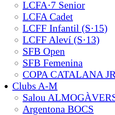
LCFA·7 Senior
LCFA Cadet
LCFF Infantil (S·15)
LCFF Aleví (S·13)
SFB Open
SFB Femenina
COPA CATALANA J
Clubs A-M
Salou ALMOGÀVER
Argentona BOCS