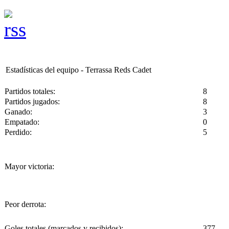
Estadísticas del equipo - Terrassa Reds Cadet
Partidos totales:
8
Partidos jugados:
8
Ganado:
3
Empatado:
0
Perdido:
5
Mayor victoria:
Peor derrota:
Goles totales (marcados y recibidos):
377