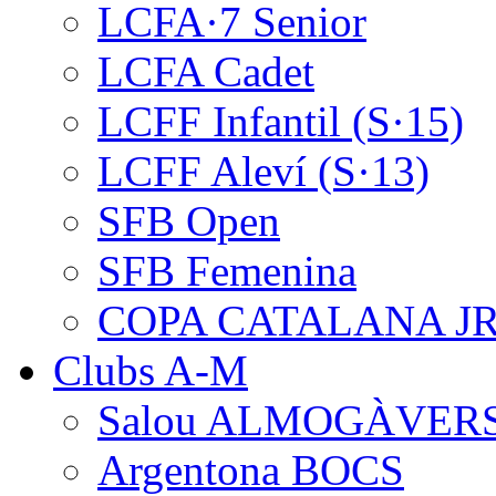
LCFA·7 Senior
LCFA Cadet
LCFF Infantil (S·15)
LCFF Aleví (S·13)
SFB Open
SFB Femenina
COPA CATALANA J
Clubs A-M
Salou ALMOGÀVER
Argentona BOCS