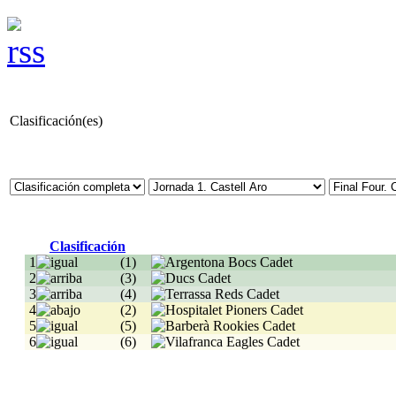
Clasificación(es)
Clasificación
1
(1)
2
(3)
3
(4)
4
(2)
5
(5)
6
(6)