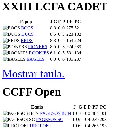
XXIII LCFA CADET
Equip
J
G
E
P
PF
PC
BOCS
8
8
0
0
275
52
DUCS
8
5
0
3
223
182
REDS
8
3
0
5
153
224
PIONERS
8
5
0
3
224
239
ROOKIES
6
1
0
5
58
134
EAGLES
6
0
0
6
135
237
Mostrar taula.
CCFF Open
Equip
J
G
E
P
PF
PC
PAGESOS BCN
10
10
0
0
384
101
PAGESOS SC
10
6
0
4
239
203
UROLOKI
10
6
0
4
265
193