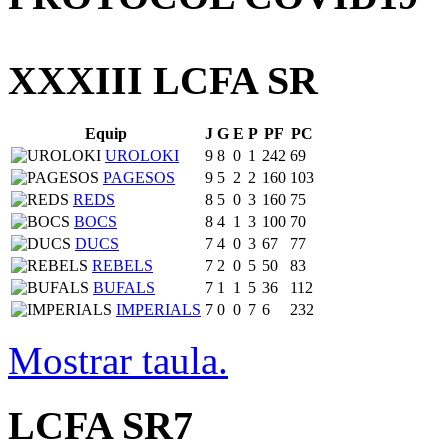
XXXIII LCFA SR
Equip
J
G
E
P
PF
PC
UROLOKI
9
8
0
1
242
69
PAGESOS
9
5
2
2
160
103
REDS
8
5
0
3
160
75
BOCS
8
4
1
3
100
70
DUCS
7
4
0
3
67
77
REBELS
7
2
0
5
50
83
BUFALS
7
1
1
5
36
112
IMPERIALS
7
0
0
7
6
232
Mostrar taula.
LCFA SR7