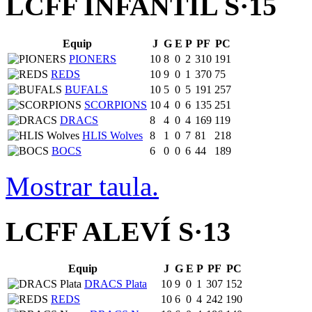
LCFF INFANTIL S·15
Equip
J
G
E
P
PF
PC
PIONERS
10
8
0
2
310
191
REDS
10
9
0
1
370
75
BUFALS
10
5
0
5
191
257
SCORPIONS
10
4
0
6
135
251
DRACS
8
4
0
4
169
119
HLIS Wolves
8
1
0
7
81
218
BOCS
6
0
0
6
44
189
Mostrar taula.
LCFF ALEVÍ S·13
Equip
J
G
E
P
PF
PC
DRACS Plata
10
9
0
1
307
152
REDS
10
6
0
4
242
190