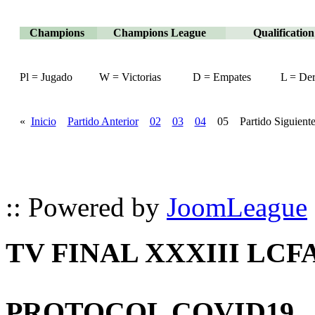
Champions
Champions League
Qualificati
Pl = Jugado
W = Victorias
D = Empates
L = Der
«
Inicio
Partido Anterior
02
03
04
05 Partido Siguient
:: Powered by
JoomLeague
TV FINAL XXXIII LCF
PROTOCOL COVID19