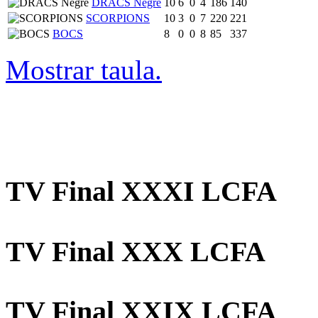
DRACS Negre
10
6
0
4
186
140
SCORPIONS
10
3
0
7
220
221
BOCS
8
0
0
8
85
337
Mostrar taula.
TV Final XXXI LCFA
TV Final XXX LCFA
TV Final XXIX LCFA