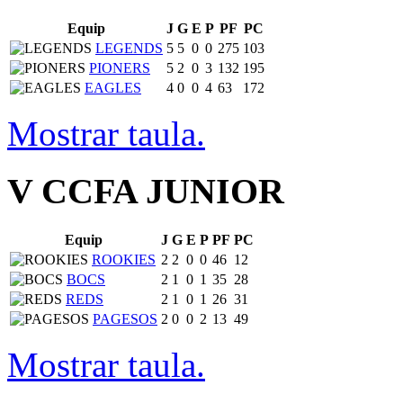
Equip
J
G
E
P
PF
PC
LEGENDS
5
5
0
0
275
103
PIONERS
5
2
0
3
132
195
EAGLES
4
0
0
4
63
172
Mostrar taula.
V CCFA JUNIOR
Equip
J
G
E
P
PF
PC
ROOKIES
2
2
0
0
46
12
BOCS
2
1
0
1
35
28
REDS
2
1
0
1
26
31
PAGESOS
2
0
0
2
13
49
Mostrar taula.