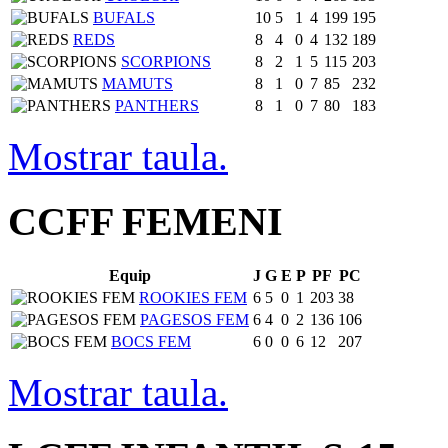
BUFALS
10
5
1
4
199
195
REDS
8
4
0
4
132
189
SCORPIONS
8
2
1
5
115
203
MAMUTS
8
1
0
7
85
232
PANTHERS
8
1
0
7
80
183
Mostrar taula.
CCFF FEMENI
Equip
J
G
E
P
PF
PC
ROOKIES FEM
6
5
0
1
203
38
PAGESOS FEM
6
4
0
2
136
106
BOCS FEM
6
0
0
6
12
207
Mostrar taula.