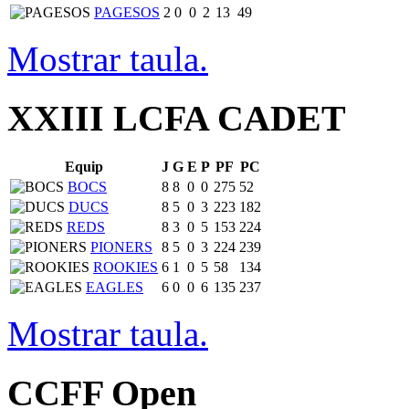
PAGESOS
2
0
0
2
13
49
Mostrar taula.
XXIII LCFA CADET
Equip
J
G
E
P
PF
PC
BOCS
8
8
0
0
275
52
DUCS
8
5
0
3
223
182
REDS
8
3
0
5
153
224
PIONERS
8
5
0
3
224
239
ROOKIES
6
1
0
5
58
134
EAGLES
6
0
0
6
135
237
Mostrar taula.
CCFF Open