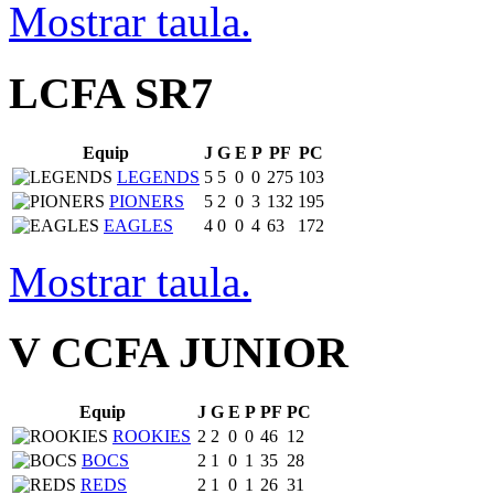
Mostrar taula.
LCFA SR7
Equip
J
G
E
P
PF
PC
LEGENDS
5
5
0
0
275
103
PIONERS
5
2
0
3
132
195
EAGLES
4
0
0
4
63
172
Mostrar taula.
V CCFA JUNIOR
Equip
J
G
E
P
PF
PC
ROOKIES
2
2
0
0
46
12
BOCS
2
1
0
1
35
28
REDS
2
1
0
1
26
31