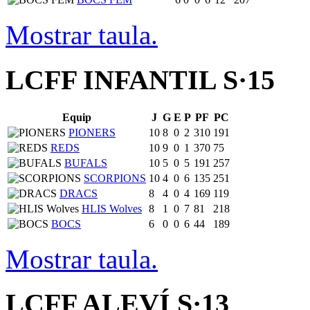
Mostrar taula.
LCFF INFANTIL S·15
Equip
J
G
E
P
PF
PC
PIONERS
10
8
0
2
310
191
REDS
10
9
0
1
370
75
BUFALS
10
5
0
5
191
257
SCORPIONS
10
4
0
6
135
251
DRACS
8
4
0
4
169
119
HLIS Wolves
8
1
0
7
81
218
BOCS
6
0
0
6
44
189
Mostrar taula.
LCFF ALEVÍ S·13