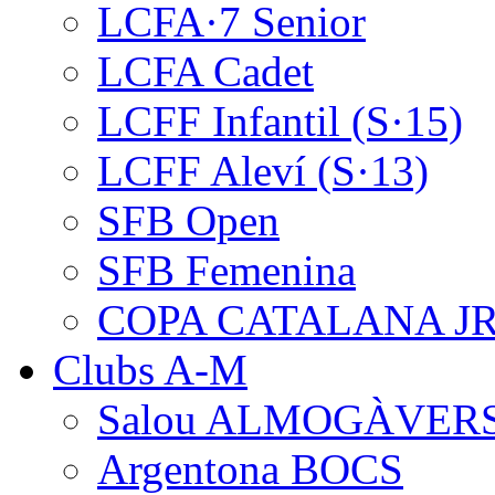
LCFA·7 Senior
LCFA Cadet
LCFF Infantil (S·15)
LCFF Aleví (S·13)
SFB Open
SFB Femenina
COPA CATALANA J
Clubs A-M
Salou ALMOGÀVER
Argentona BOCS