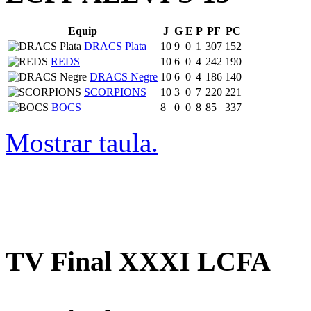
Equip
J
G
E
P
PF
PC
DRACS Plata
10
9
0
1
307
152
REDS
10
6
0
4
242
190
DRACS Negre
10
6
0
4
186
140
SCORPIONS
10
3
0
7
220
221
BOCS
8
0
0
8
85
337
Mostrar taula.
TV Final XXXI LCFA