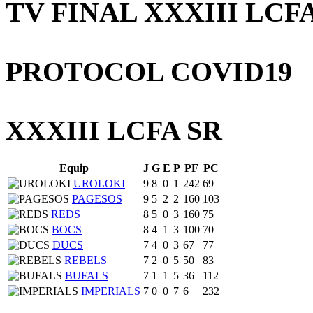
TV FINAL XXXIII LCF
PROTOCOL COVID19
XXXIII LCFA SR
Equip
J
G
E
P
PF
PC
UROLOKI
9
8
0
1
242
69
PAGESOS
9
5
2
2
160
103
REDS
8
5
0
3
160
75
BOCS
8
4
1
3
100
70
DUCS
7
4
0
3
67
77
REBELS
7
2
0
5
50
83
BUFALS
7
1
1
5
36
112
IMPERIALS
7
0
0
7
6
232