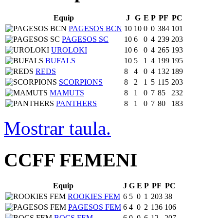
Equip
J
G
E
P
PF
PC
PAGESOS BCN
10
10
0
0
384
101
PAGESOS SC
10
6
0
4
239
203
UROLOKI
10
6
0
4
265
193
BUFALS
10
5
1
4
199
195
REDS
8
4
0
4
132
189
SCORPIONS
8
2
1
5
115
203
MAMUTS
8
1
0
7
85
232
PANTHERS
8
1
0
7
80
183
Mostrar taula.
CCFF FEMENI
Equip
J
G
E
P
PF
PC
ROOKIES FEM
6
5
0
1
203
38
PAGESOS FEM
6
4
0
2
136
106
BOCS FEM
6
0
0
6
12
207