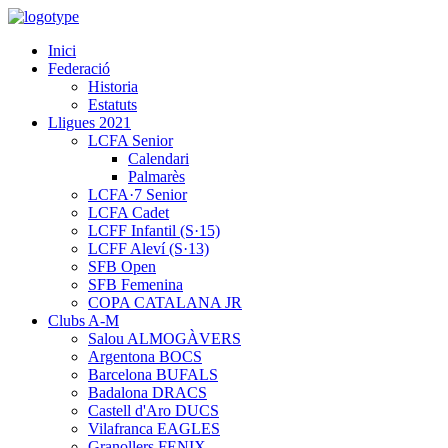
Inici
Federació
Historia
Estatuts
Lligues 2021
LCFA Senior
Calendari
Palmarès
LCFA·7 Senior
LCFA Cadet
LCFF Infantil (S·15)
LCFF Aleví (S·13)
SFB Open
SFB Femenina
COPA CATALANA JR
Clubs A-M
Salou ALMOGÀVERS
Argentona BOCS
Barcelona BUFALS
Badalona DRACS
Castell d'Aro DUCS
Vilafranca EAGLES
Granollers FENIX