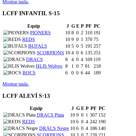
Mostrar taula.
LCFF INFANTIL S·15
Equip
J
G
E
P
PF
PC
PIONERS
10
8
0
2
310
191
REDS
10
9
0
1
370
75
BUFALS
10
5
0
5
191
257
SCORPIONS
10
4
0
6
135
251
DRACS
8
4
0
4
169
119
HLIS Wolves
8
1
0
7
81
218
BOCS
6
0
0
6
44
189
Mostrar taula.
LCFF ALEVÍ S·13
Equip
J
G
E
P
PF
PC
DRACS Plata
10
9
0
1
307
152
REDS
10
6
0
4
242
190
DRACS Negre
10
6
0
4
186
140
SCORPIONS
10
3
0
7
220
221