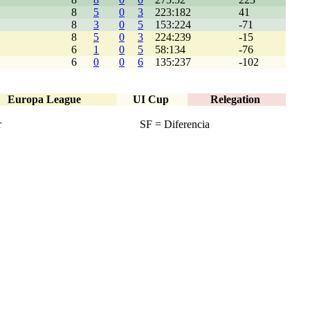
8
5
0
3
223:182
41
8
3
0
5
153:224
-71
8
5
0
3
224:239
-15
6
1
0
5
58:134
-76
6
0
0
6
135:237
-102
Europa League
UI Cup
Relegation
r
SF = Diferencia