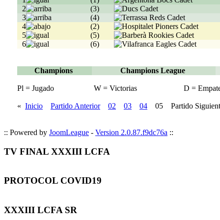
2
(3)
3
(4)
4
(2)
5
(5)
6
(6)
Champions
Champions League
Pl = Jugado
W = Victorias
D = Empat
«
Inicio
Partido Anterior
02
03
04
05 Partido Siguien
:: Powered by
JoomLeague
-
Version 2.0.87.f9dc76a
::
TV FINAL XXXIII LCFA
PROTOCOL COVID19
XXXIII LCFA SR