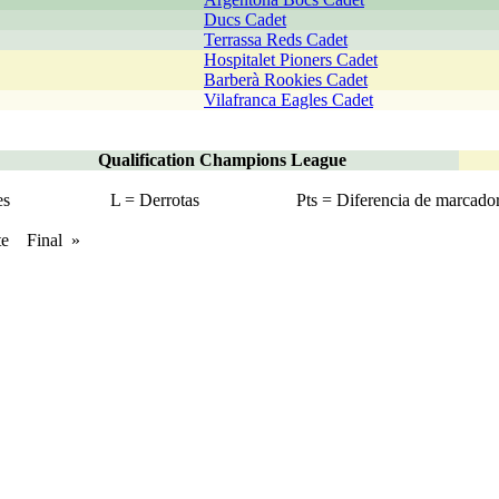
Ducs Cadet
Terrassa Reds Cadet
Hospitalet Pioners Cadet
Barberà Rookies Cadet
Vilafranca Eagles Cadet
Qualification Champions League
es
L = Derrotas
Pts = Diferencia de marcado
te Final »