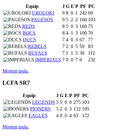
Equip
J
G
E
P
PF
PC
UROLOKI
9
8
0
1
242
69
PAGESOS
9
5
2
2
160
103
REDS
8
5
0
3
160
75
BOCS
8
4
1
3
100
70
DUCS
7
4
0
3
67
77
REBELS
7
2
0
5
50
83
BUFALS
7
1
1
5
36
112
IMPERIALS
7
0
0
7
6
232
Mostrar taula.
LCFA SR7
Equip
J
G
E
P
PF
PC
LEGENDS
5
5
0
0
275
103
PIONERS
5
2
0
3
132
195
EAGLES
4
0
0
4
63
172
Mostrar taula.