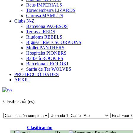
Reus IMPERIALS
Torredembarra LIZARDS
Garrosa MAMUTS
Clubs N-Z
Barcelona PAGESOS
Terrassa REDS
Riudoms REBELS
Bigues i Riells SCORPIONS
Mollet PANTHERS
Hospitalet PIONERS
Barberà ROOKIES
Barcelona UROLOKI
Sarrià de Ter WOLVES
PROTECCIÓ DADES
ARXIU
Clasificación(es)
Clasificación
1
(1)