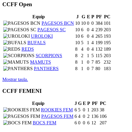
CCFF Open
Equip
J
G
E
P
PF
PC
PAGESOS BCN
10
10
0
0
384
101
PAGESOS SC
10
6
0
4
239
203
UROLOKI
10
6
0
4
265
193
BUFALS
10
5
1
4
199
195
REDS
8
4
0
4
132
189
SCORPIONS
8
2
1
5
115
203
MAMUTS
8
1
0
7
85
232
PANTHERS
8
1
0
7
80
183
Mostrar taula.
CCFF FEMENI
Equip
J
G
E
P
PF
PC
ROOKIES FEM
6
5
0
1
203
38
PAGESOS FEM
6
4
0
2
136
106
BOCS FEM
6
0
0
6
12
207