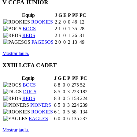
V CCFA JUNIOR
Equip
J
G
E
P
PF
PC
ROOKIES
2
2
0
0
46
12
BOCS
2
1
0
1
35
28
REDS
2
1
0
1
26
31
PAGESOS
2
0
0
2
13
49
Mostrar taula.
XXIII LCFA CADET
Equip
J
G
E
P
PF
PC
BOCS
8
8
0
0
275
52
DUCS
8
5
0
3
223
182
REDS
8
3
0
5
153
224
PIONERS
8
5
0
3
224
239
ROOKIES
6
1
0
5
58
134
EAGLES
6
0
0
6
135
237
Mostrar taula.