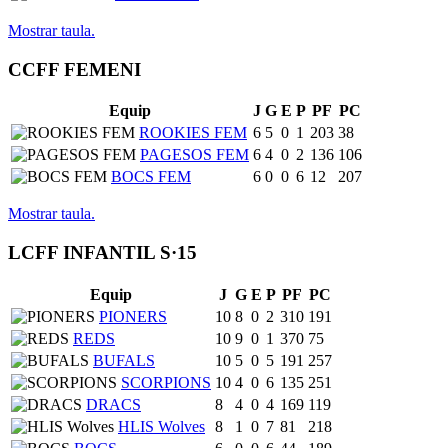
Mostrar taula.
CCFF FEMENI
Equip
J
G
E
P
PF
PC
ROOKIES FEM
6
5
0
1
203
38
PAGESOS FEM
6
4
0
2
136
106
BOCS FEM
6
0
0
6
12
207
Mostrar taula.
LCFF INFANTIL S·15
Equip
J
G
E
P
PF
PC
PIONERS
10
8
0
2
310
191
REDS
10
9
0
1
370
75
BUFALS
10
5
0
5
191
257
SCORPIONS
10
4
0
6
135
251
DRACS
8
4
0
4
169
119
HLIS Wolves
8
1
0
7
81
218