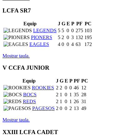
LCFA SR7
Equip
J
G
E
P
PF
PC
LEGENDS
5
5
0
0
275
103
PIONERS
5
2
0
3
132
195
EAGLES
4
0
0
4
63
172
Mostrar taula.
V CCFA JUNIOR
Equip
J
G
E
P
PF
PC
ROOKIES
2
2
0
0
46
12
BOCS
2
1
0
1
35
28
REDS
2
1
0
1
26
31
PAGESOS
2
0
0
2
13
49
Mostrar taula.
XXIII LCFA CADET