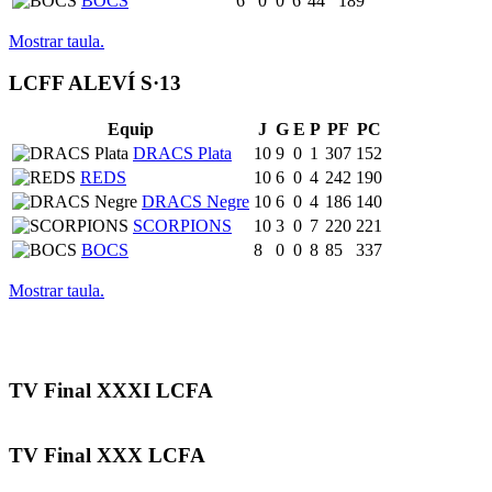
BOCS
6
0
0
6
44
189
Mostrar taula.
LCFF ALEVÍ S·13
Equip
J
G
E
P
PF
PC
DRACS Plata
10
9
0
1
307
152
REDS
10
6
0
4
242
190
DRACS Negre
10
6
0
4
186
140
SCORPIONS
10
3
0
7
220
221
BOCS
8
0
0
8
85
337
Mostrar taula.
TV Final XXXI LCFA
TV Final XXX LCFA