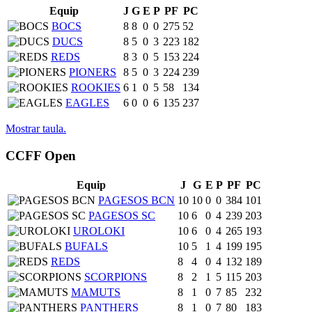
Equip
J
G
E
P
PF
PC
BOCS
8
8
0
0
275
52
DUCS
8
5
0
3
223
182
REDS
8
3
0
5
153
224
PIONERS
8
5
0
3
224
239
ROOKIES
6
1
0
5
58
134
EAGLES
6
0
0
6
135
237
Mostrar taula.
CCFF Open
Equip
J
G
E
P
PF
PC
PAGESOS BCN
10
10
0
0
384
101
PAGESOS SC
10
6
0
4
239
203
UROLOKI
10
6
0
4
265
193
BUFALS
10
5
1
4
199
195
REDS
8
4
0
4
132
189
SCORPIONS
8
2
1
5
115
203
MAMUTS
8
1
0
7
85
232
PANTHERS
8
1
0
7
80
183