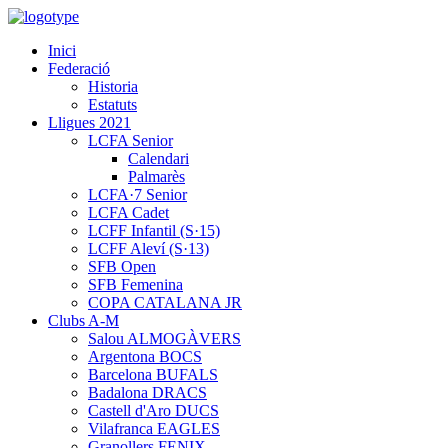
Inici
Federació
Historia
Estatuts
Lligues 2021
LCFA Senior
Calendari
Palmarès
LCFA·7 Senior
LCFA Cadet
LCFF Infantil (S·15)
LCFF Aleví (S·13)
SFB Open
SFB Femenina
COPA CATALANA JR
Clubs A-M
Salou ALMOGÀVERS
Argentona BOCS
Barcelona BUFALS
Badalona DRACS
Castell d'Aro DUCS
Vilafranca EAGLES
Granollers FENIX