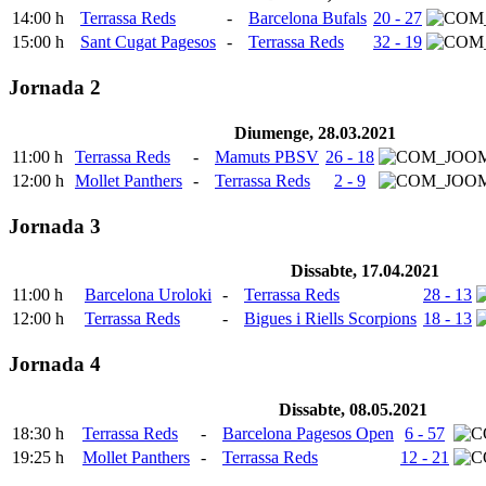
14:00 h
Terrassa Reds
-
Barcelona Bufals
20 - 27
15:00 h
Sant Cugat Pagesos
-
Terrassa Reds
32 - 19
Jornada 2
Diumenge, 28.03.2021
11:00 h
Terrassa Reds
-
Mamuts PBSV
26 - 18
12:00 h
Mollet Panthers
-
Terrassa Reds
2 - 9
Jornada 3
Dissabte, 17.04.2021
11:00 h
Barcelona Uroloki
-
Terrassa Reds
28 - 13
12:00 h
Terrassa Reds
-
Bigues i Riells Scorpions
18 - 13
Jornada 4
Dissabte, 08.05.2021
18:30 h
Terrassa Reds
-
Barcelona Pagesos Open
6 - 57
19:25 h
Mollet Panthers
-
Terrassa Reds
12 - 21