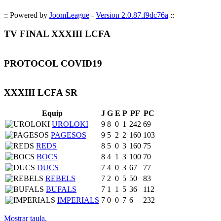
:: Powered by
JoomLeague
-
Version 2.0.87.f9dc76a
::
TV FINAL XXXIII LCFA
PROTOCOL COVID19
XXXIII LCFA SR
Equip
J
G
E
P
PF
PC
UROLOKI
9
8
0
1
242
69
PAGESOS
9
5
2
2
160
103
REDS
8
5
0
3
160
75
BOCS
8
4
1
3
100
70
DUCS
7
4
0
3
67
77
REBELS
7
2
0
5
50
83
BUFALS
7
1
1
5
36
112
IMPERIALS
7
0
0
7
6
232
Mostrar taula.