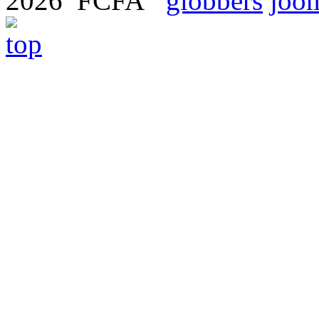
2026 FCFA
globbers
joom