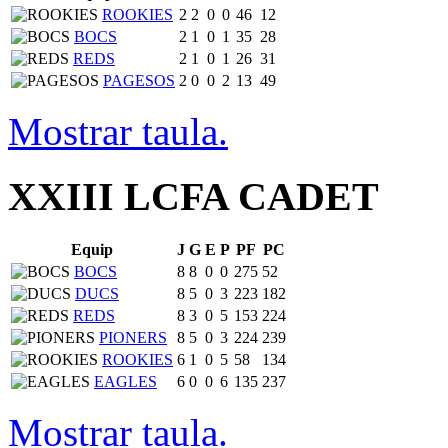
ROOKIES
2
2
0
0
46
12
BOCS
2
1
0
1
35
28
REDS
2
1
0
1
26
31
PAGESOS
2
0
0
2
13
49
Mostrar taula.
XXIII LCFA CADET
Equip
J
G
E
P
PF
PC
BOCS
8
8
0
0
275
52
DUCS
8
5
0
3
223
182
REDS
8
3
0
5
153
224
PIONERS
8
5
0
3
224
239
ROOKIES
6
1
0
5
58
134
EAGLES
6
0
0
6
135
237
Mostrar taula.