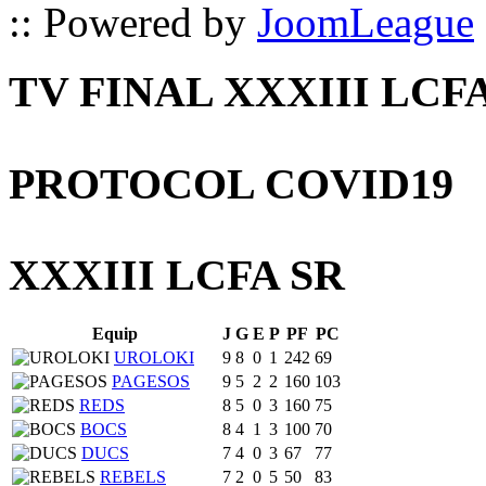
:: Powered by
JoomLeague
TV FINAL XXXIII LCF
PROTOCOL COVID19
XXXIII LCFA SR
Equip
J
G
E
P
PF
PC
UROLOKI
9
8
0
1
242
69
PAGESOS
9
5
2
2
160
103
REDS
8
5
0
3
160
75
BOCS
8
4
1
3
100
70
DUCS
7
4
0
3
67
77
REBELS
7
2
0
5
50
83