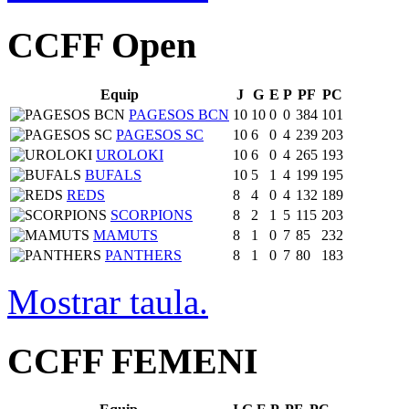
CCFF Open
Equip
J
G
E
P
PF
PC
PAGESOS BCN
10
10
0
0
384
101
PAGESOS SC
10
6
0
4
239
203
UROLOKI
10
6
0
4
265
193
BUFALS
10
5
1
4
199
195
REDS
8
4
0
4
132
189
SCORPIONS
8
2
1
5
115
203
MAMUTS
8
1
0
7
85
232
PANTHERS
8
1
0
7
80
183
Mostrar taula.
CCFF FEMENI