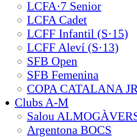
LCFA·7 Senior
LCFA Cadet
LCFF Infantil (S·15)
LCFF Aleví (S·13)
SFB Open
SFB Femenina
COPA CATALANA J
Clubs A-M
Salou ALMOGÀVER
Argentona BOCS