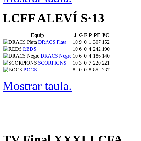
LCFF ALEVÍ S·13
Equip
J
G
E
P
PF
PC
DRACS Plata
10
9
0
1
307
152
REDS
10
6
0
4
242
190
DRACS Negre
10
6
0
4
186
140
SCORPIONS
10
3
0
7
220
221
BOCS
8
0
0
8
85
337
Mostrar taula.
TV Final XXXI LCFA