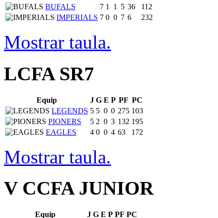
BUFALS
7
1
1
5
36
112
IMPERIALS
7
0
0
7
6
232
Mostrar taula.
LCFA SR7
Equip
J
G
E
P
PF
PC
LEGENDS
5
5
0
0
275
103
PIONERS
5
2
0
3
132
195
EAGLES
4
0
0
4
63
172
Mostrar taula.
V CCFA JUNIOR
Equip
J
G
E
P
PF
PC