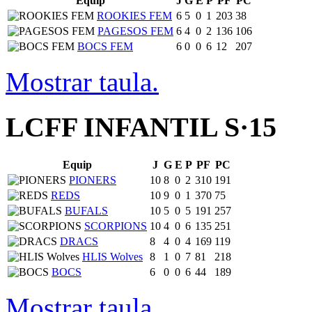
Equip
J
G
E
P
PF
PC
ROOKIES FEM
6
5
0
1
203
38
PAGESOS FEM
6
4
0
2
136
106
BOCS FEM
6
0
0
6
12
207
Mostrar taula.
LCFF INFANTIL S·15
Equip
J
G
E
P
PF
PC
PIONERS
10
8
0
2
310
191
REDS
10
9
0
1
370
75
BUFALS
10
5
0
5
191
257
SCORPIONS
10
4
0
6
135
251
DRACS
8
4
0
4
169
119
HLIS Wolves
8
1
0
7
81
218
BOCS
6
0
0
6
44
189
Mostrar taula.