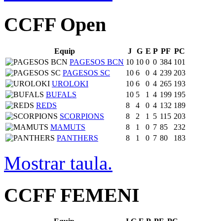
CCFF Open
Equip
J
G
E
P
PF
PC
PAGESOS BCN
10
10
0
0
384
101
PAGESOS SC
10
6
0
4
239
203
UROLOKI
10
6
0
4
265
193
BUFALS
10
5
1
4
199
195
REDS
8
4
0
4
132
189
SCORPIONS
8
2
1
5
115
203
MAMUTS
8
1
0
7
85
232
PANTHERS
8
1
0
7
80
183
Mostrar taula.
CCFF FEMENI