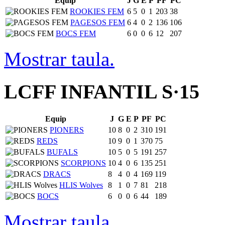
Equip
J
G
E
P
PF
PC
ROOKIES FEM
6
5
0
1
203
38
PAGESOS FEM
6
4
0
2
136
106
BOCS FEM
6
0
0
6
12
207
Mostrar taula.
LCFF INFANTIL S·15
Equip
J
G
E
P
PF
PC
PIONERS
10
8
0
2
310
191
REDS
10
9
0
1
370
75
BUFALS
10
5
0
5
191
257
SCORPIONS
10
4
0
6
135
251
DRACS
8
4
0
4
169
119
HLIS Wolves
8
1
0
7
81
218
BOCS
6
0
0
6
44
189
Mostrar taula.