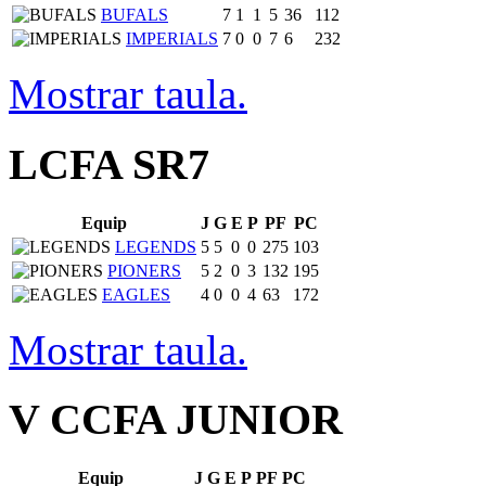
BUFALS
7
1
1
5
36
112
IMPERIALS
7
0
0
7
6
232
Mostrar taula.
LCFA SR7
Equip
J
G
E
P
PF
PC
LEGENDS
5
5
0
0
275
103
PIONERS
5
2
0
3
132
195
EAGLES
4
0
0
4
63
172
Mostrar taula.
V CCFA JUNIOR
Equip
J
G
E
P
PF
PC