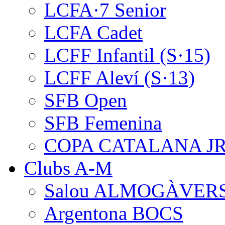
LCFA·7 Senior
LCFA Cadet
LCFF Infantil (S·15)
LCFF Aleví (S·13)
SFB Open
SFB Femenina
COPA CATALANA J
Clubs A-M
Salou ALMOGÀVER
Argentona BOCS