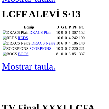
LCFF ALEVÍ S·13
Equip
J
G
E
P
PF
PC
DRACS Plata
10
9
0
1
307
152
REDS
10
6
0
4
242
190
DRACS Negre
10
6
0
4
186
140
SCORPIONS
10
3
0
7
220
221
BOCS
8
0
0
8
85
337
Mostrar taula.
TV Final XXXI LCFA