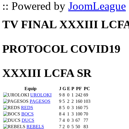
:: Powered by
JoomLeague
TV FINAL XXXIII LCF
PROTOCOL COVID19
XXXIII LCFA SR
Equip
J
G
E
P
PF
PC
UROLOKI
9
8
0
1
242
69
PAGESOS
9
5
2
2
160
103
REDS
8
5
0
3
160
75
BOCS
8
4
1
3
100
70
DUCS
7
4
0
3
67
77
REBELS
7
2
0
5
50
83