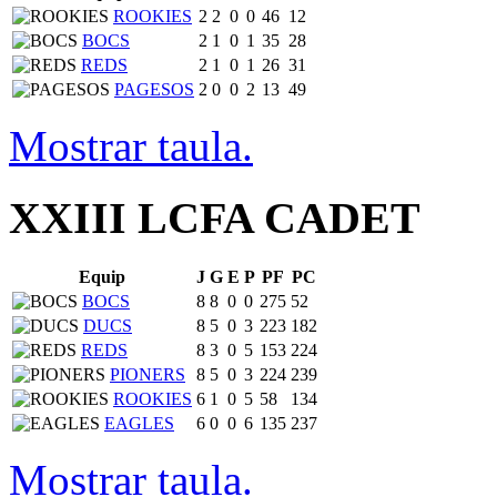
ROOKIES
2
2
0
0
46
12
BOCS
2
1
0
1
35
28
REDS
2
1
0
1
26
31
PAGESOS
2
0
0
2
13
49
Mostrar taula.
XXIII LCFA CADET
Equip
J
G
E
P
PF
PC
BOCS
8
8
0
0
275
52
DUCS
8
5
0
3
223
182
REDS
8
3
0
5
153
224
PIONERS
8
5
0
3
224
239
ROOKIES
6
1
0
5
58
134
EAGLES
6
0
0
6
135
237
Mostrar taula.