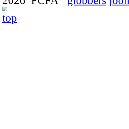
2026 FCFA
globbers
joom